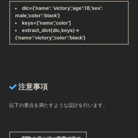
dic={'name': 'victory','age':18,'sex':
male,'color':'black'}
keys=['name','color']
extract_dict(dic,keys)→
{'name':'victory','color':'black'}
注意事項
以下の要点を満たすような設計を行います。