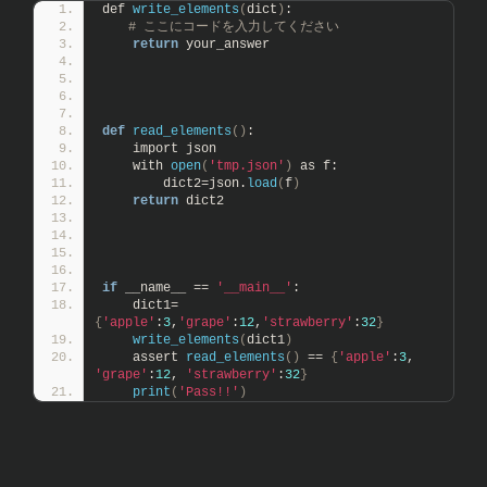
def 
write_elements
(
dict
)
:
　# ここにコードを入力してください
return
 your_answer
def
read_elements
()
:
    import json 
    with 
open
(
'tmp.json'
)
 as f:
        dict2=json.
load
(
f
)
return
 dict2
if
 __name__ == 
'__main__'
:
    dict1=
{
'apple'
:
3
,
'grape'
:
12
,
'strawberry'
:
32
}
write_elements
(
dict1
)
    assert 
read_elements
()
 == 
{
'apple'
:
3
, 
'grape'
:
12
, 
'strawberry'
:
32
}
print
(
'Pass!!'
)