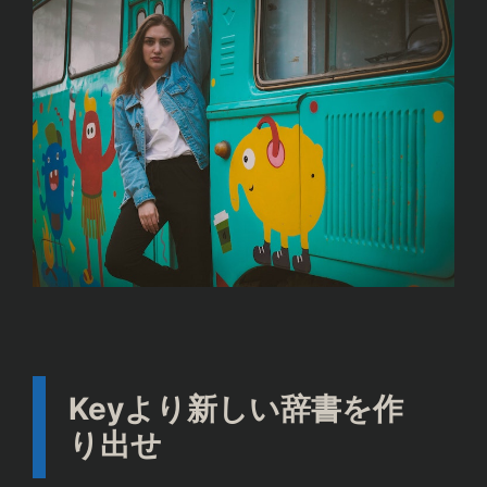
dict1={'apple':1,'peach':2,'lemon':3}

dict2={'apple':3,'graph':3,'orenge':3}

dict1.update(dict2)

print(dcit1)

Keyより新しい辞書を作
り出せ