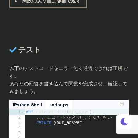
関数の戻り値は辞書で返す
テスト
以下のテストコードをエラー無く通過できれば正解で
す。
あなたの回答を書き込んで関数を完成させ、確認して
みましょう。
IPython Shell
script.py
1
def
extract_dict
(
dic
,
keys
)
:
2
こ
こ
に
コ
ー
ド
を
入
力
し
て
く
だ
さ
い
3
return
your_answer
4
5
6