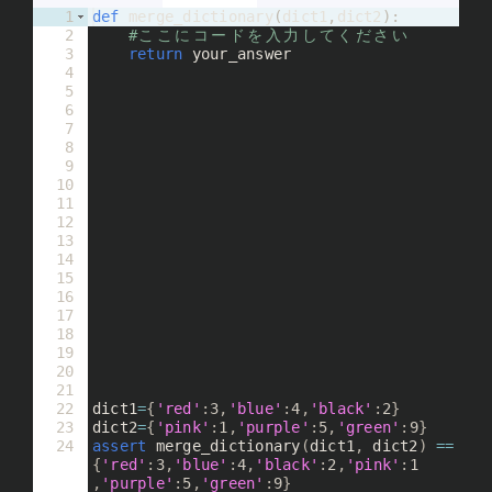
1
def
merge_dictionary
(
dict1
,
dict2
)
:
2
#
こ
こ
に
コ
ー
ド
を
入
力
し
て
く
だ
さ
い
3
return
your_answer
4
5
6
7
8
9
10
11
12
13
14
15
16
17
18
19
20
21
22
dict1
=
{
'red'
:
3
,
'blue'
:
4
,
'black'
:
2
}
23
dict2
=
{
'pink'
:
1
,
'purple'
:
5
,
'green'
:
9
}
24
assert
merge_dictionary
(
dict1
, 
dict2
)
==
{
'red'
:
3
,
'blue'
:
4
,
'black'
:
2
,
'pink'
:
1
,
'purple'
:
5
,
'green'
:
9
}