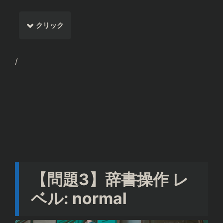
クリック
/
.copy()
【問題3】辞書操作 レ
ベル: normal
.update()