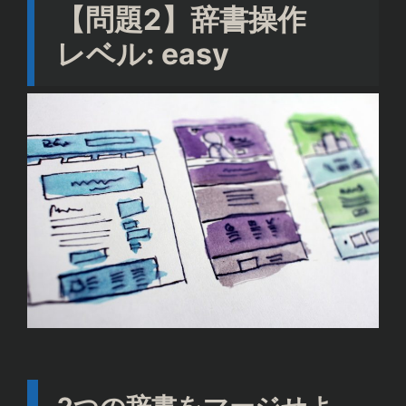
【問題2】辞書操作
レベル: easy
{

"Name": "Alex",

"Age": 19,

"Gender": "Male",

"Hobby":"Soccer"

"Favorite food":["apple","pizza","Udon"]
