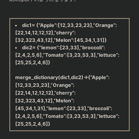
dic1= {“Apple”:[12,33,23,23],”Orange”:
[22,14,12,12,12],”cherry”:
[32,323,43,12],”Melon”:[45,34,1,31]}
dic2= {“lemon”:[23,33],”broccoli”:
with open('new_file.json') ass f:

[2,4,2,5,6],”Tomato”:[3,23,53,3],”lettuce”:
    result = json.load(f)

[25,25,2,4,6]}
    print(result)

merge_dictionary(dic1,dic2)→{“Apple”:
{

'wine':1000,

[12,33,23,23],”Orange”:
'pizza':1200,

[22,14,12,12,12],”cherry”:
'pickle':300

[32,323,43,12],”Melon”:
}

[45,34,1,31],”lemon”:[23,33],”broccoli”:
[2,4,2,5,6],”Tomato”:[3,23,53,3],”lettuce”:
[25,25,2,4,6]}