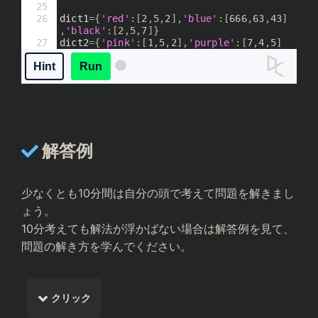
25
26
dict1
=
{
'red'
:
[
2
,
5
,
2
]
,
'blue'
:
[
666
,
63
,
43
]
,
'black'
:
[
2
,
5
,
7
]}
27
dict2
=
{
'pink'
:
[
1
,
5
,
2
]
,
'purple'
:
[
7
,
4
,
5
]
,
'green'
:
[
1
,
4
,
2
]}
Hint
Run
解答例
少なくとも10分間は自分の頭で考えて問題を解きまし
ょう。
10分考えても解法が浮かばない場合は解答例を見て、
問題の解き方を学んでください。
クリック