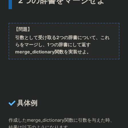
2つの辞書をマージせよ
【問題】
引数として受け取る2つの辞書について、これ
らをマージし、1つの辞書にして返す
merge_dictionary関数を実装せよ。
import json

具体例
dict={'wine':1000,'pizza':1200,'pickle':300}

with open('new_file.json','w') as f:

作成したmerge_dictionary関数に引数を与えた時、
結果は以下のようになります。